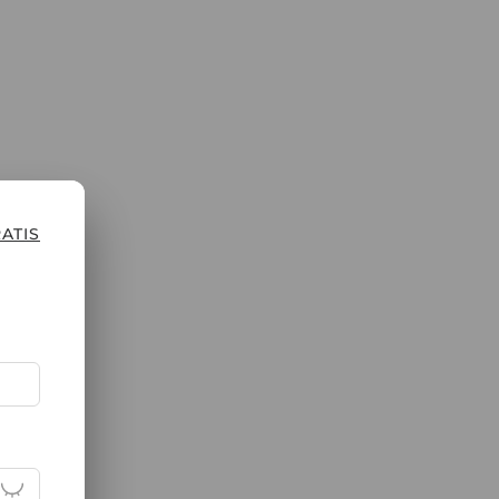
REGISTRATI CON
ATIS
Indirizzo email
Codice di verifica
* Una volta inviato il codice di verifica, ti preghiamo di c
inclusa la cartella dello spam