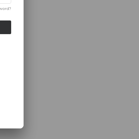
Numero verde:
+393343646480
sword?
Nome azienda
Partita IVA
Crea password
Conferma password
REGISTRATI GRATIS
Confermo di aver letto e di accettare tutti i Termini 
privacy e la nostra Cookie Policy