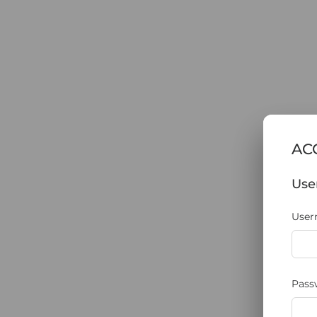
AC
Use
Usern
Pass